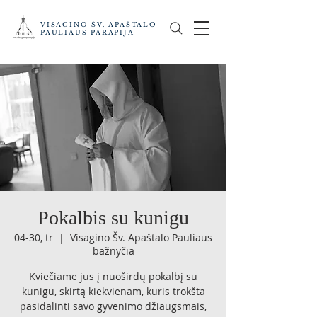
VISAGINO ŠV. APAŠTALO
PAULIAUS PARAPIJA
Pokalbis su kunigu
04-30, tr
  |  
Visagino Šv. Apaštalo Pauliaus
bažnyčia
Kviečiame jus į nuoširdų pokalbį su
kunigu, skirtą kiekvienam, kuris trokšta
pasidalinti savo gyvenimo džiaugsmais,