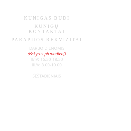
KUNIGAS
BUDI
KUNIGŲ
KONTAKTAI
PARAPIJOS REKVIZITAI
DARBO DIENOMIS
(išskyrus pirmadienį)
II/IV:
16.30-18.30
III/V:
8.00-10.00
ŠEŠTADIENIAIS
9.00-11.00
SEKMADIENIAIS
8.30-13.00
Klebonas:
kun. Raimundas Jurolaitis
Tel:
+370 626 52788