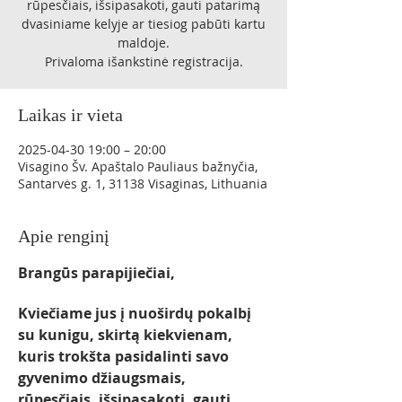
rūpesčiais, išsipasakoti, gauti patarimą
dvasiniame kelyje ar tiesiog pabūti kartu
maldoje.
Privaloma išankstinė registracija.
Laikas ir vieta
2025-04-30 19:00 – 20:00
Visagino Šv. Apaštalo Pauliaus bažnyčia,
Santarvės g. 1, 31138 Visaginas, Lithuania
Apie renginį
Brangūs parapijiečiai,
Kviečiame jus į nuoširdų pokalbį 
su kunigu, skirtą kiekvienam, 
kuris trokšta pasidalinti savo 
gyvenimo džiaugsmais, 
rūpesčiais, išsipasakoti, gauti 