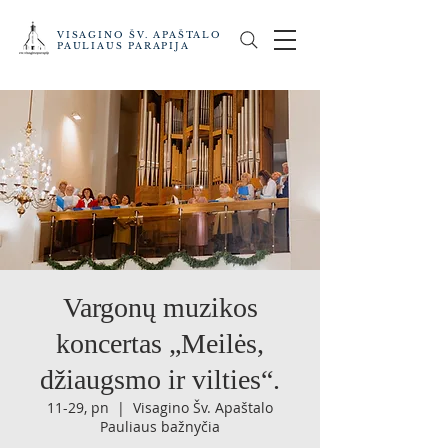
VISAGINO ŠV. APAŠTALO
PAULIAUS PARAPIJA
Vargonų muzikos
koncertas „Meilės,
džiaugsmo ir vilties“.
11-29, pn
  |  
Visagino Šv. Apaštalo
Pauliaus bažnyčia