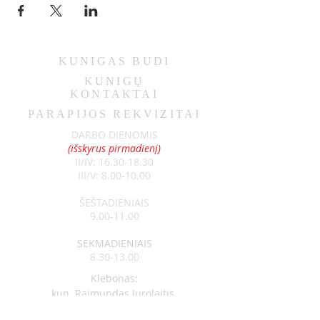
KUNIGAS
BUDI
KUNIGŲ
KONTAKTAI
PARAPIJOS REKVIZITAI
DARBO DIENOMIS
(išskyrus pirmadienį)
II/IV:
16.30-18.30
III/V:
8.00-10.00
ŠEŠTADIENIAIS
9.00-11.00
SEKMADIENIAIS
8.30-13.00
Klebonas:
kun. Raimundas Jurolaitis
Tel:
+370 626 52788