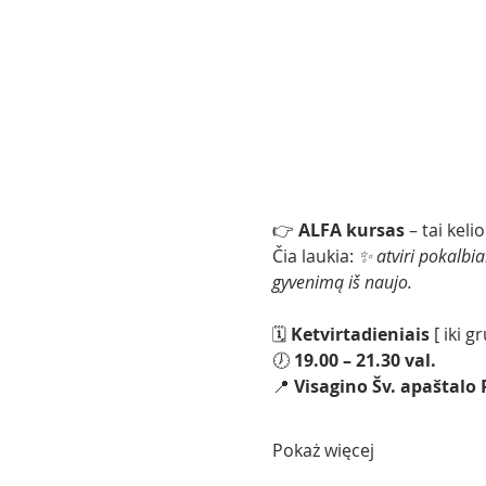
👉 
ALFA kursas
 – tai kel
Čia laukia: 
✨ atviri pokalbia
gyvenimą iš naujo.
🗓 
Ketvirtadieniais 
[ iki g
🕖 
19.00 – 21.30 val.
📍 
Visagino Šv. apaštalo
Pokaż więcej