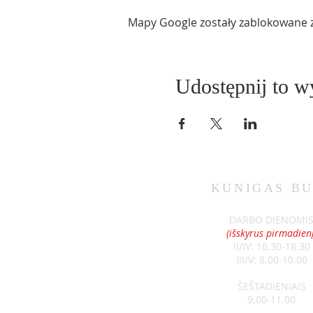
Mapy Google zostały zablokowane z 
Udostępnij to w
KUNIGAS
BU
DARBO DIENOMI
(išskyrus pirmadienį
II/IV: 16.30-18.30
III/V: 8.00-10.00
ŠEŠTADIENIAIS
9.00-11.00