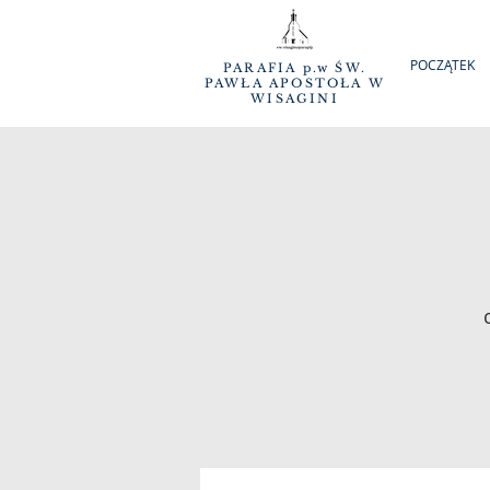
POCZĄTEK
PARAFIA p.w ŚW.
PAWŁA APOSTOŁA W
WISAGINI