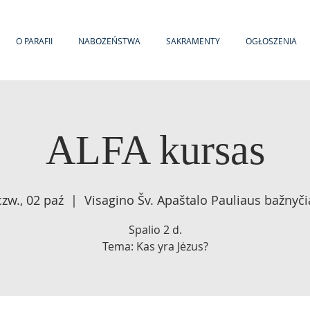
O PARAFII
NABOŻEŃSTWA
SAKRAMENTY
OGŁOSZENIA
ALFA kursas
czw., 02 paź
  |  
Visagino Šv. Apaštalo Pauliaus bažnyči
Spalio 2 d.
Tema: Kas yra Jėzus?