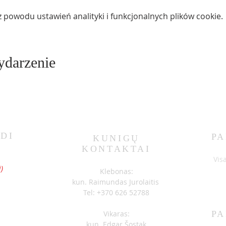
powodu ustawień analityki i funkcjonalnych plików cookie.
ydarzenie
DI
PA
KUNIGŲ
KONTAKTAI
S
Vis
)
Klebonas:
kun. Raimundas Jurolaitis
Tel: +370 626 52788
Vikaras:
PA
kun. Edgar Šostak