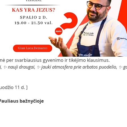
ionė per svarbiausius gyvenimo ir tikėjimo klausimus.
i, ✨ nauji draugai, ✨ jauki atmosfera prie arbatos puodelio, ✨ ga
ruodžio 11 d. ]
 Pauliaus bažnyčioje