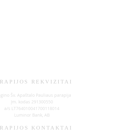
RAPIJOS REKVIZITAI
agino Šv. Apaštalo Pauliaus parapija
Įm. kodas 291300550
a/s LT764010041700118014
Luminor Bank, AB
RAPIJOS KONTAKTAI