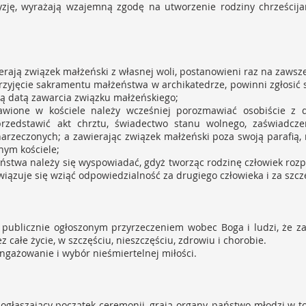
zję, wyrażają wzajemną zgodę na utworzenie rodziny chrześcijań
erają związek małżeński z własnej woli, postanowieni raz na zawsz
przyjęcie sakramentu małżeństwa w archikatedrze, powinni zgłosić 
ną datą zawarcia związku małżeńskiego;
ławione w kościele należy wcześniej porozmawiać osobiście z
przedstawić akt chrztu, świadectwo stanu wolnego, zaświadcze
arzeczonych; a zawierając związek małżeński poza swoją parafią,
nym kościele;
stwa należy się wyspowiadać, gdyż tworząc rodzinę człowiek rozp
wiązuje się wziąć odpowiedzialność za drugiego człowieka i za szczę
 publicznie ogłoszonym przyrzeczeniem wobec Boga i ludzi, że z
 całe życie, w szczęściu, nieszczęściu, zdrowiu i chorobie.
angażowanie i wybór nieśmiertelnej miłości.
ogłaszający początek ceremonii, grają organy, państwo młodzi w