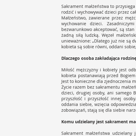
Sakrament małżeństwa to przysięga 
rodzić i wychowywać dzieci przez cał
Małżeństwo, zawierane przez mężcz
wychowanie dzieci. Zasadniczymi
bezwarunkowo akceptować, są stan w
żadną siłą ludzką. Węzeł małżeńsk
unieważnione: „Dlatego już nie są dw
kobieta są sobie równi, oddani sobie
Dlaczego osoba zakładająca rodzi
Miłość mężczyzny i kobiety jest odb
kobieta postanawiają przed Bogiem 
Jest to konieczne dla zjednoczenia m
Życie razem bez sakramentu małżeńs
dzieci, drugiej osoby, ani samego 
przyszłość i przyszłość innej oso
oddania siebie, wzięcia odpowiedzi
zobowiązań, stają się dla siebie nar
Komu udzielany jest sakrament ma
Sakrament małżeństwa udzielany je