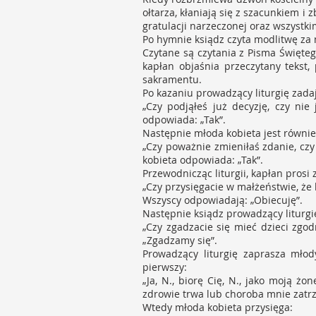
ołtarza, kłaniają się z szacunkiem i
gratulacji narzeczonej oraz wszystk
Po hymnie ksiądz czyta modlitwę za
Czytane są czytania z Pisma Święteg
kapłan objaśnia przeczytany tekst,
sakramentu.
Po kazaniu prowadzący liturgię zad
„Czy podjąłeś już decyzję, czy ni
odpowiada: „Tak”.
Następnie młoda kobieta jest równie
„Czy poważnie zmieniłaś zdanie, cz
kobieta odpowiada: „Tak”.
Przewodnicząc liturgii, kapłan prosi
„Czy przysięgacie w małżeństwie, że 
Wszyscy odpowiadają: „Obiecuję”.
Następnie ksiądz prowadzący liturgię
„Czy zgadzacie się mieć dzieci zgo
„Zgadzamy się”.
Prowadzący liturgię zaprasza młod
pierwszy:
„Ja, N., biorę Cię, N., jako moją ż
zdrowie trwa lub choroba mnie zatr
Wtedy młoda kobieta przysięga: