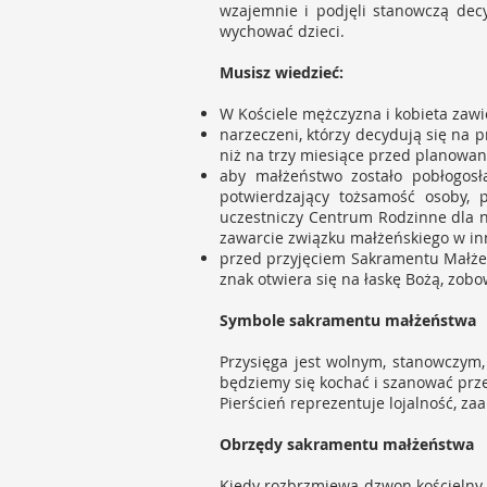
wzajemnie i podjęli stanowczą decy
wychować dzieci.
Musisz wiedzieć:
W Kościele mężczyzna i kobieta zawi
narzeczeni, którzy decydują się na 
niż na trzy miesiące przed planowa
aby małżeństwo zostało pobłogos
potwierdzający tożsamość osoby, 
uczestniczy Centrum Rodzinne dla n
zawarcie związku małżeńskiego w in
przed przyjęciem Sakramentu Małżeń
znak otwiera się na łaskę Bożą, zobo
Symbole sakramentu małżeństwa
Przysięga jest wolnym, stanowczym,
będziemy się kochać i szanować przez
Pierścień reprezentuje lojalność, za
Obrzędy sakramentu małżeństwa
Kiedy rozbrzmiewa dzwon kościelny 