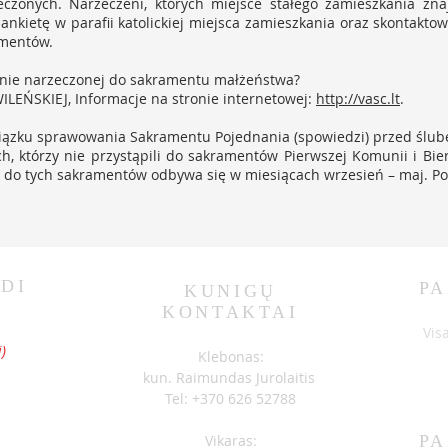
czonych. Narzeczeni, których miejsce stałego zamieszkania znaj
nkietę w parafii katolickiej miejsca zamieszkania oraz skontakto
umentów.
anie narzeczonej do sakramentu małżeństwa?
EŃSKIEJ, Informacje na stronie internetowej:
http://vasc.lt
.
ązku sprawowania Sakramentu Pojednania (spowiedzi) przed ślub
, którzy nie przystąpili do sakramentów Pierwszej Komunii i Bi
e do tych sakramentów odbywa się w miesiącach wrzesień – maj. Po
DI
PA
KUNIGŲ
KONTAKTAI
S
Vis
)
Klebonas:
kun. Raimundas Jurolaitis
Tel: +370 626 52788
Vikaras:
PA