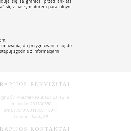
duje się za granicą, przed ankietą
wać się z naszym biurem parafialnym
em.
erzmowania, do przygotowania się do
stępuj zgodnie z informacjami.
RAPIJOS REKVIZITAI
agino Šv. Apaštalo Pauliaus parapija
Įm. kodas 291300550
a/s LT764010041700118014
Luminor Bank, AB
RAPIJOS KONTAKTAI