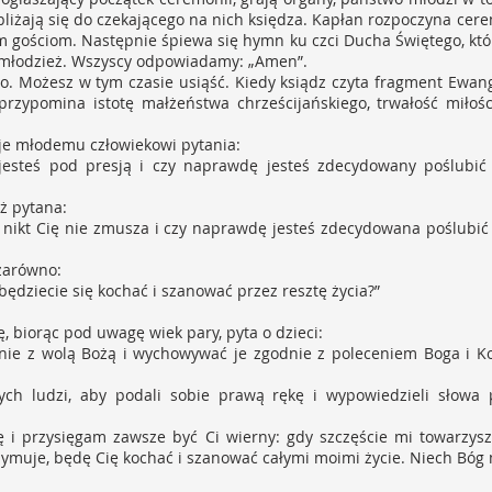
 zbliżają się do czekającego na nich księdza. Kapłan rozpoczyna cer
im gościom. Następnie śpiewa się hymn ku czci Ducha Świętego, kt
 młodzież. Wszyscy odpowiadamy: „Amen”.
o. Możesz w tym czasie usiąść. Kiedy ksiądz czyta fragment Ewang
 przypomina istotę małżeństwa chrześcijańskiego, trwałość miłośc
aje młodemu człowiekowi pytania:
e jesteś pod presją i czy naprawdę jesteś zdecydowany poślubić
ż pytana:
y nikt Cię nie zmusza i czy naprawdę jesteś zdecydowana poślubi
 zarówno:
będziecie się kochać i szanować przez resztę życia?”
, biorąc pod uwagę wiek pary, pyta o dzieci:
dnie z wolą Bożą i wychowywać je zgodnie z poleceniem Boga i Ko
ych ludzi, aby podali sobie prawą rękę i wypowiedzieli słowa p
onę i przysięgam zawsze być Ci wierny: gdy szczęście mi towarzys
zymuje, będę Cię kochać i szanować całymi moimi życie. Niech Bóg