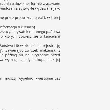
dczenia o dowolnej formie wydawane
świadczenia są zwykle wydawane jako
ne przez proboszcza parafii, w której
informacja o kursach).
wierzący; obywatelem innego państwa
o których dowiesz się w kancelarii
Państwo Litewskie uznaje rejestrację
j). Zawierając związek małżeński z
ie później niż na 2 tygodnie przed
twa wymaga zgody biskupa, bez jej
m muszą wypełnić kwestionariusz