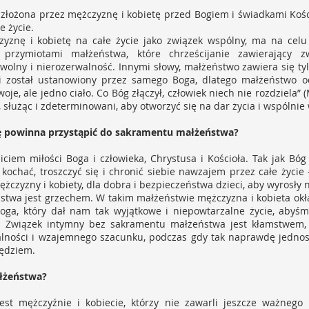
złożona przez mężczyznę i kobietę przed Bogiem i świadkami Kośc
e życie.
yznę i kobietę na całe życie jako związek wspólny, ma na cel
 przymiotami małżeństwa, które chrześcijanie zawierający 
olny i nierozerwalność. Innymi słowy, małżeństwo zawiera się tyl
i został ustanowiony przez samego Boga, dlatego małżeństwo o
oje, ale jedno ciało. Co Bóg złączył, człowiek niech nie rozdziela”
, służąc i zdeterminowani, aby otworzyć się na dar życia i wspólni
nę powinna przystąpić do sakramentu małżeństwa?
iciem miłości Boga i człowieka, Chrystusa i Kościoła. Tak jak Bóg
kochać, troszczyć się i chronić siebie nawzajem przez całe życi
ężczyzny i kobiety, dla dobra i bezpieczeństwa dzieci, aby wyrosły 
twa jest grzechem. W takim małżeństwie mężczyzna i kobieta okłam
Boga, który dał nam tak wyjątkowe i niepowtarzalne życie, abyś
by. Związek intymny bez sakramentu małżeństwa jest kłamstwem
alności i wzajemnego szacunku, podczas gdy tak naprawdę jednos
zędziem.
łżeństwa?
st mężczyźnie i kobiecie, którzy nie zawarli jeszcze ważnego 