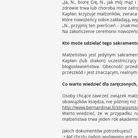
„Ja, N., biorę Cię, N., jak mój mąż
zdrowie trwa lub choroba mnie zatr
Kapłan krzyżuje małżonków, zwraca 
które nowożeńcy sobie zakładają, w
„N., przyjmij ten pierścień – znak mo
Na zakończenie ceremonii nowożeńco
Kto może udzielać tego sakrament
Małżeństwo jest jedynym sakramente
Kapłan (lub diakon) uczestnicząc
błogosławieństwa. Obecność przeds
przeszkód i jest znaczącym, realny
Co warto wiedzieć dla zaręczonych,
Osoby chcące zawrzeć związek małżeń
obowiązków księdza, nie później ni
http://www.bernardinai.lt/straipsni
Warto wiedzieć, że w przypadku na
małżeństwa trwa jeden rok akademic
Jakich dokumentów potrzebujesz?
• Akt chrztu (odpis wydawany jest w