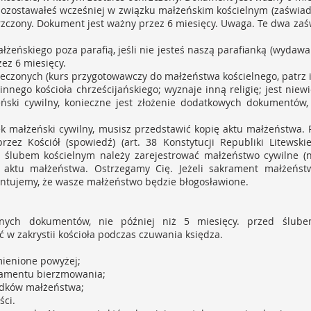
pozostawałeś wcześniej w związku małżeńskim kościelnym (zaświa
hrzczony. Dokument jest ważny przez 6 miesięcy. Uwaga. Te dwa za
żeńskiego poza parafią, jeśli nie jesteś naszą parafianką (wydawa
zez 6 miesięcy.
rzeczonych (kurs przygotowawczy do małżeństwa kościelnego, patrz 
nnego kościoła chrześcijańskiego; wyznaje inną religię; jest nie
ński cywilny, konieczne jest złożenie dodatkowych dokumentów, 
zek małżeński cywilny, musisz przedstawić kopię aktu małżeństwa. 
ez Kościół (spowiedź) (art. 38 Konstytucji Republiki Litewskie
ślubem kościelnym należy zarejestrować małżeństwo cywilne (n
s aktu małżeństwa. Ostrzegamy Cię. Jeżeli sakrament małżeńs
antujemy, że wasze małżeństwo będzie błogosławione.
?
dnych dokumentów, nie później niż 5 miesięcy. przed ślube
w zakrystii kościoła podczas czuwania księdza.
mienione powyżej;
akramentu bierzmowania;
iadków małżeństwa;
ści.