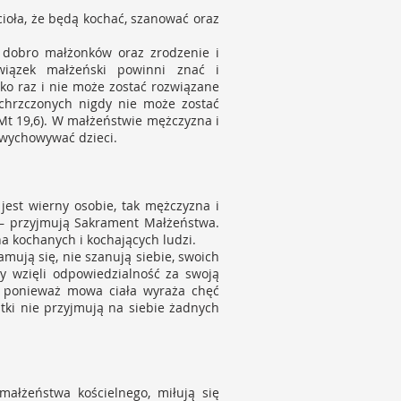
ioła, że będą kochać, szanować oraz
u dobro małżonków oraz zrodzenie i
związek małżeński powinni znać i
ko raz i nie może zostać rozwiązane
chrzczonych nigdy nie może zostać
 (Mt 19,6). W małżeństwie mężczyzna i
e wychowywać dzieci.
 jest wierny osobie, tak mężczyzna i
e – przyjmują Sakrament Małżeństwa.
na kochanych i kochających ludzi.
ują się, nie szanują siebie, swoich
my wzięli odpowiedzialność za swoją
, ponieważ mowa ciała wyraża chęć
tki nie przyjmują na siebie żadnych
małżeństwa kościelnego, miłują się