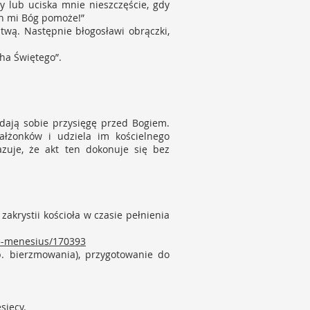
zy lub uciska mnie nieszczęście, gdy
ch mi Bóg pomoże!”
twą. Następnie błogosławi obrączki,
cha Świętego”.
adają sobie przysięgę przed Bogiem.
ałżonków i udziela im kościelnego
zuje, że akt ten dokonuje się bez
akrystii kościoła w czasie pełnienia
s-5-menesius/170393
. bierzmowania), przygotowanie do
esięcy.