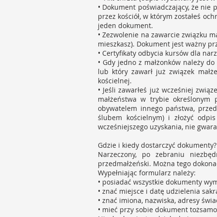
• Dokument poświadczający, że nie 
przez kościół, w którym zostałeś oc
jeden dokument.
• Zezwolenie na zawarcie związku mał
mieszkasz). Dokument jest ważny pr
• Certyfikaty odbycia kursów dla na
• Gdy jedno z małżonków należy do i
lub który zawarł już związek małże
kościelnej.
• Jeśli zawarłeś już wcześniej zwią
małżeństwa w trybie określonym prz
obywatelem innego państwa, przed 
ślubem kościelnym) i złożyć odpi
wcześniejszego uzyskania, nie gwar
Gdzie i kiedy dostarczyć dokumenty
Narzeczony, po zebraniu niezbę
przedmałżeński. Można tego dokonać 
Wypełniając formularz należy:
• posiadać wszystkie dokumenty wy
• znać miejsce i datę udzielenia s
• znać imiona, nazwiska, adresy św
• mieć przy sobie dokument tożsamo