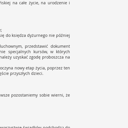
skiej na całe życie, na urodzenie i
e;
się do księdza dyżurnego nie później
 duchownym, przedstawić dokument
nie specjalnych kursów, w których
 należy uzyskać zgodę proboszcza na
oczyna nowy etap życia, poprzez ten
ście przyszłych dzieci.
awsze pozostaniemy sobie wierni, że
 towarzystwie świadków podchodzą do