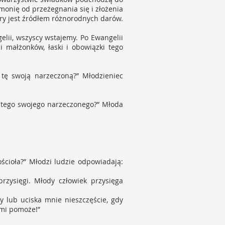
emonię od przeżegnania się i złożenia
óry jest źródłem różnorodnych darów.
elii, wszyscy wstajemy. Po Ewangelii
i małżonków, łaski i obowiązki tego
 tę swoją narzeczoną?” Młodzieniec
ć tego swojego narzeczonego?” Młoda
ścioła?” Młodzi ludzie odpowiadają:
rzysięgi. Młody człowiek przysięga
zy lub uciska mnie nieszczęście, gdy
 mi pomoże!”