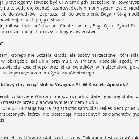
 i ja przysięgamy zawsze być Ci wierni: gdy szczęście mi towarzys
zymuje, będę Cię kochać i szanować całym moim życiem życie. Nie
się do świadków i zaprasza ich do uwielbienia Boga krótką modli
ypowiadając następujące słowa:
jej miłości i wierności wobec Ciebie – w imię Boga Ojca i Syna i Du
m udzielane jest uroczyste błogosławieństwo.
u?
m, którego nie udziela ksiądz, ale osoby narzeczone, które skł
y w obrzędzie zaślubin przyjmuje w imieniu Kościoła zgodę m
tawiciela kościelnego oraz kilku świadków w małżeństwie poka
m i ważnym wydarzeniem życia wspólnotowego.
 którzy chcą wziąć ślub w Visaginas St. W Kościele Apostoła?
ski w kościele Wisaginii muszą uzgodnić datę i godzinę ślubu w z
ż 5 miesięcy przed planowanym terminem ślubu.
s/2018-06-14-nauja-tvarka-registruotis-santuokai-reikes-bent-prie
rzeczonych, którzy nie posiadają niezbędnych sakramentów (np
ki.
 kościele, w którym zostałeś ochrzczony. Dokument jest ważny 6 mi