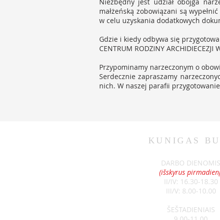
Niezbędny jest udział obojga narze
małżeńską zobowiązani są wypełnić a
w celu uzyskania dodatkowych dok
Gdzie i kiedy odbywa się przygotow
CENTRUM RODZINY ARCHIDIECEZJI WIL
Przypominamy narzeczonym o obowi
Serdecznie zapraszamy narzeczonych
nich. W naszej parafii przygotowani
KUNIGAS
BU
DARBO DIENOMI
(išskyrus pirmadienį
II/IV: 16.30-18.30
III/V: 8.00-10.00
ŠEŠTADIENIAIS
9.00-11.00