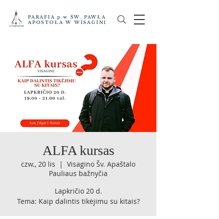
PARAFIA p.w ŚW. PAWŁA
APOSTOŁA W WISAGINI
ALFA kursas
czw., 20 lis
  |  
Visagino Šv. Apaštalo
Pauliaus bažnyčia
Lapkričio 20 d.
Tema: Kaip dalintis tikėjimu su kitais?