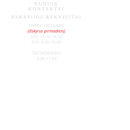
KUNIGŲ
KONTAKTAI
PARAPIJOS REKVIZITAI
DARBO DIENOMIS
(išskyrus pirmadienį)
II/IV:
16.30-18.30
III/V:
8.00-10.00
ŠEŠTADIENIAIS
9.00-11.00
SEKMADIENIAIS
8.30-13.00
Klebonas:
kun. Raimundas Jurolaitis
Tel:
+370 626 52788
Vikaras:
kun. Edgar Šostak
Tel:
+370 614 64237
Visagino Šv. Apaštalo Pauliaus