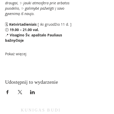
draugai, ✨ jauki atmosfera prie arbatos 
puodelio, ✨ galimybė pažvelgti į savo 
gyvenimą iš naujo.
🗓 
Ketvirtadieniais 
[ iki gruodžio 11 d. ]
🕖 
19.00 – 21.00 val.
📍 
Visagino Šv. apaštalo Pauliaus 
bažnyčioje
Pokaż więcej
Udostępnij to wydarzenie
KUNIGAS
BUDI