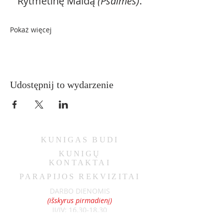
Rytmetinę Maldą 
(Psalmės)
.
Pokaż więcej
Udostępnij to wydarzenie
KUNIGAS
BUDI
KUNIGŲ
KONTAKTAI
PARAPIJOS REKVIZITAI
DARBO DIENOMIS
(išskyrus pirmadienį)
II/IV:
16.30-18.30
III/V:
8.00-10.00