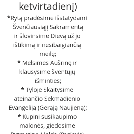
ketvirtadienį)
*
Rytą pradėsime išstatydami 
Švenčiausiąjį Sakramentą
ir šlovinsime Dievą už jo 
ištikimą ir nesibaigiančią 
meilę;
* 
Melsimės Aušrinę ir 
klausysime šventųjų 
išminties;
* 
Tyloje
Skaitysime 
ateinančio Sekmadienio 
Evangeliją (Gerąją Naujieną);
*
 Kupini susikaupimo 
malonės, giedosime 