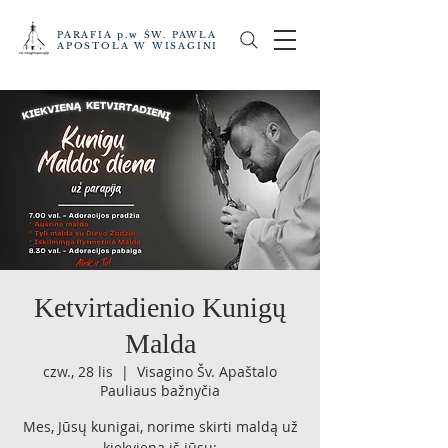
PARAFIA p.w ŚW. PAWŁA
APOSTOŁA W WISAGINI
Ketvirtadienio Kunigų
Malda
czw., 28 lis
  |  
Visagino Šv. Apaštalo
Pauliaus bažnyčia
Mes, Jūsų kunigai, norime skirti maldą už
kiekvieną iš jūsų: