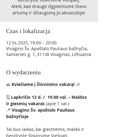
Ateik, kad drauge išgyventume Dievo
artumą ir džiaugsmą Jo akivaizdoje!
Czas i lokalizacja
12 lis 2025, 19:00 – 20:00
Visagino Šv. Apaštalo Pauliaus bažnyčia,
Santarvės g. 1, 31138 Visaginas, Lithuania
O wydarzeniu
🙏 
Kviečiame į Šlovinimo vakarą!
 🎶
🗓 
Lapkričio 12 d. /  19.00 val. – Maldos 
ir giesmių vakaras
 (apie 1 val.)
📍 
Visagino Šv. apaštalo Pauliaus 
bažnyčioje
Tai bus laikas, kai giesmėmis, malda ir 
bendryste šlovinsime Viešpatį.