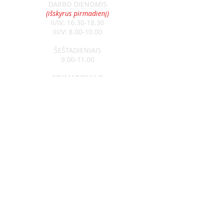
DARBO DIENOMIS
(išskyrus pirmadienį)
II/IV:
16.30-18.30
III/V:
8.00-10.00
ŠEŠTADIENIAIS
9.00-11.00
SEKMADIENIAIS
8.30-13.00
Klebonas:
kun. Raimundas Jurolaitis
Tel:
+370 626 52788
Vikaras:
kun. Edgar Šostak
Tel:
+370 614 64237
Visagino Šv. Apaštalo Pauliaus
parapija
Įm. kodas
291300550
a/s LT764010041700118014