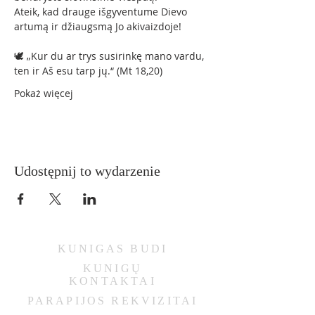
Ateik, kad drauge išgyventume Dievo 
artumą ir džiaugsmą Jo akivaizdoje!
🕊 „Kur du ar trys susirinkę mano vardu, 
ten ir Aš esu tarp jų.“ (Mt 18,20)
Pokaż więcej
Udostępnij to wydarzenie
KUNIGAS
BUDI
KUNIGŲ
KONTAKTAI
PARAPIJOS REKVIZITAI