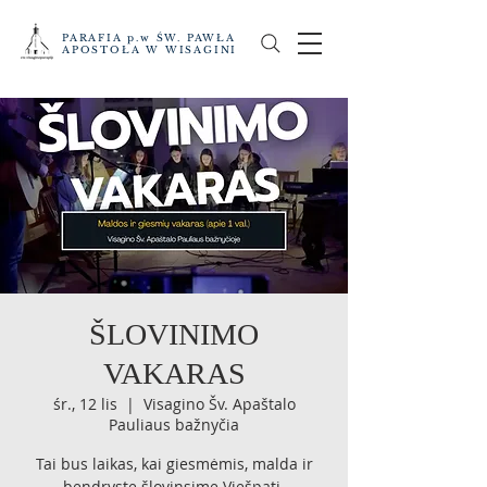
PARAFIA p.w ŚW. PAWŁA
APOSTOŁA W WISAGINI
ŠLOVINIMO
VAKARAS
śr., 12 lis
  |  
Visagino Šv. Apaštalo
Pauliaus bažnyčia
Tai bus laikas, kai giesmėmis, malda ir
bendryste šlovinsime Viešpatį.