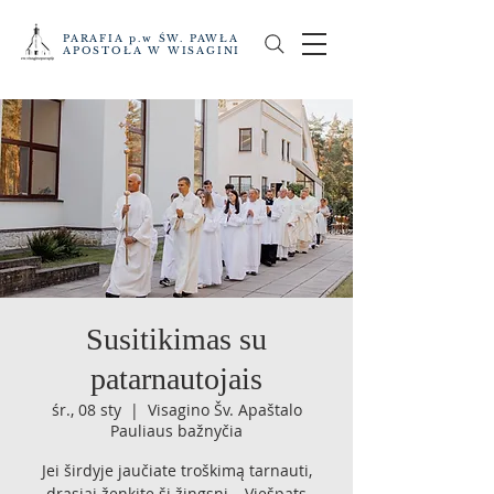
PARAFIA p.w ŚW. PAWŁA
APOSTOŁA W WISAGINI
Susitikimas su
patarnautojais
śr., 08 sty
  |  
Visagino Šv. Apaštalo
Pauliaus bažnyčia
Jei širdyje jaučiate troškimą tarnauti,
drąsiai ženkite šį žingsnį – Viešpats