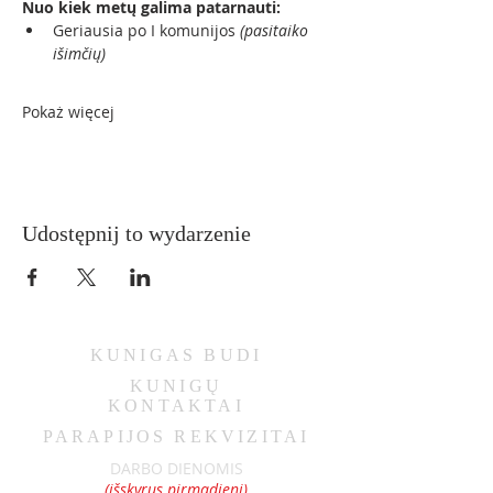
Nuo kiek metų galima patarnauti:
Geriausia po I komunijos 
(pasitaiko 
išimčių)
Pokaż więcej
Udostępnij to wydarzenie
KUNIGAS
BUDI
KUNIGŲ
KONTAKTAI
PARAPIJOS REKVIZITAI
DARBO DIENOMIS
(išskyrus pirmadienį)