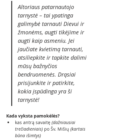
Altoriaus patarnautojo 
tarnystė – tai ypatinga 
galimybė tarnauti Dievui ir 
žmonėms, augti tikėjime ir 
augti kaip asmeniu. Jei 
jaučiate kvietimą tarnauti, 
atsiliepkite ir tapkite dalimi 
mūsų bažnyčios 
bendruomenės. Drąsiai 
prisijunkite ir patirkite, 
kokia įspūdinga yra ši 
tarnystė!
Kada vyksta pamokėlės?
kas antrą savaitę 
(dažniausiai 
trečiadieniais)
 po Šv. Mišių 
(kartais 
būna išimtys)