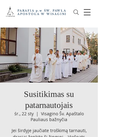
PARAFIA p.w ŚW. PAWŁA
APOSTOŁA W WISAGINI
Susitikimas su
patarnautojais
śr., 22 sty
  |  
Visagino Šv. Apaštalo
Pauliaus bažnyčia
Jei širdyje jaučiate troškimą tarnauti,
drąsiai ženkite šį žingsnį – Viešpats