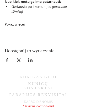
Nuo kiek metų galima patarnauti:
Geriausia po I komunijos 
(pasitaiko 
išimčių)
Pokaż więcej
Udostępnij to wydarzenie
KUNIGAS
BUDI
KUNIGŲ
KONTAKTAI
PARAPIJOS REKVIZITAI
DARBO DIENOMIS
(išskyrus pirmadienį)