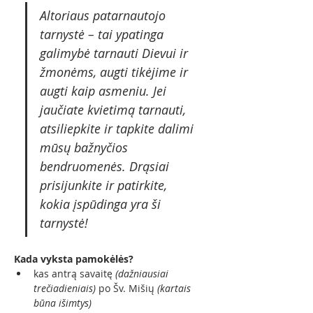
Altoriaus patarnautojo 
tarnystė – tai ypatinga 
galimybė tarnauti Dievui ir 
žmonėms, augti tikėjime ir 
augti kaip asmeniu. Jei 
jaučiate kvietimą tarnauti, 
atsiliepkite ir tapkite dalimi 
mūsų bažnyčios 
bendruomenės. Drąsiai 
prisijunkite ir patirkite, 
kokia įspūdinga yra ši 
tarnystė!
Kada vyksta pamokėlės?
kas antrą savaitę 
(dažniausiai 
trečiadieniais)
 po Šv. Mišių 
(kartais 
būna išimtys)