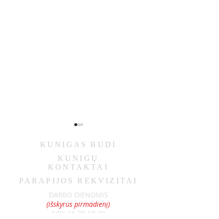
KUNIGAS
BUDI
KUNIGŲ
KONTAKTAI
PARAPIJOS REKVIZITAI
OGŁOSZENIA 07-05
OGŁOSZENIA 06-
DARBO DIENOMIS
(išskyrus pirmadienį)
II/IV:
16.30-18.30