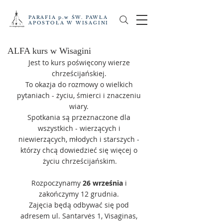
PARAFIA p.w ŚW. PAWŁA
APOSTOŁA W WISAGINI
ALFA kurs w Wisagini
Jest to kurs poświęcony wierze 
chrześcijańskiej. 
To okazja do rozmowy o wielkich 
pytaniach - życiu, śmierci i znaczeniu 
wiary. 
Spotkania są przeznaczone dla 
wszystkich - wierzących i 
niewierzących, młodych i starszych - 
którzy chcą dowiedzieć się więcej o 
życiu chrześcijańskim.
Rozpoczynamy
 26 września
 i 
zakończymy 12 grudnia. 
Zajęcia będą odbywać się pod 
adresem ul. Santarvės 1, Visaginas, 