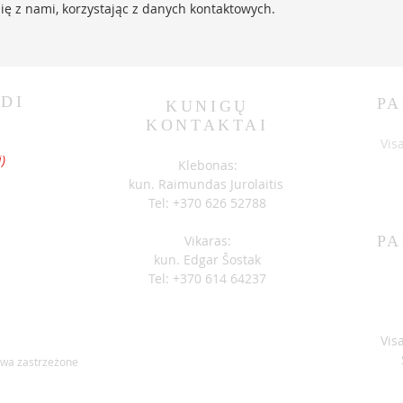
się z nami, korzystając z danych kontaktowych.
DI
PA
KUNIGŲ
KONTAKTAI
S
Vis
)
Klebonas:
kun. Raimundas Jurolaitis
Tel: +370 626 52788
Vikaras:
PA
kun. Edgar Šostak
Tel: +370 614 64237
Vis
awa zastrzeżone