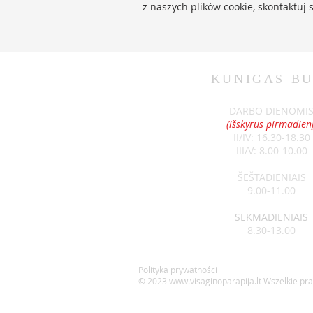
z naszych plików cookie, skontaktuj 
KUNIGAS
BU
DARBO DIENOMI
(išskyrus pirmadienį
II/IV: 16.30-18.30
III/V: 8.00-10.00
ŠEŠTADIENIAIS
9.00-11.00
SEKMADIENIAIS
8.30-13.00
Polityka prywatności
© 2023
www.visaginoparapija.lt
Wszelkie pr