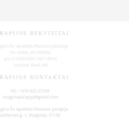
RAPIJOS REKVIZITAI
agino Šv. Apaštalo Pauliaus parapija
Įm. kodas 291300550
a/s LT764010041700118014
Luminor Bank, AB
RAPIJOS KONTAKTAI
Tel.: +370 625 27339
visaginoparapija@gmail.com
agino Šv. Apaštalo Pauliaus parapija
Santarvės g. 1, Visaginas, 31138