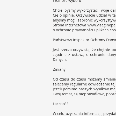
Wolność wyboru
Chcielibyśmy wykorzystać Twoje dan
Cię o opinię. Oczywiście udział w t
abyśmy mogli zabronić wykorzystywa
Strona internetowa
www.visaginopar
o ochronie prywatności i plikach coo
Państwowy Inspektor Ochrony Dany
Jest rzeczą oczywistą, że chętnie
zgodnie z ustawą o ochronie dany
Danych.
Zmiany
Od czasu do czasu możemy zmieniać 
zalecamy regularne odwiedzanie tej 
Jeżeli pomimo naszych wysiłków maj
Twój temat, są nieprawidłowe, popr
Łączność
W celu uzyskania informacji, przyd