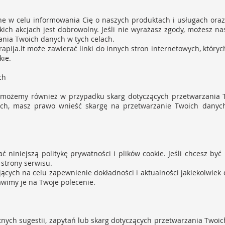
e w celu informowania Cię o naszych produktach i usługach oraz, j
akich akcjach jest dobrowolny. Jeśli nie wyrażasz zgody, możesz n
nia Twoich danych w tych celach.
apija.lt
może zawierać linki do innych stron internetowych, któryc
kie.
ch
 pomożemy również w przypadku skarg dotyczących przetwarzania
ch, masz prawo wnieść skargę na przetwarzanie Twoich danyc
niniejszą politykę prywatności i plików cookie. Jeśli chcesz być
strony serwisu.
ących na celu zapewnienie dokładności i aktualności jakiekolwie
awimy je na Twoje polecenie.
atnych sugestii, zapytań lub skarg dotyczących przetwarzania Twoi