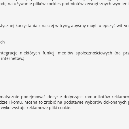
godę na używanie plików cookies podmiotów zewnętrznych wymieni
tystycznej korzystania z naszej witryny, abyśmy mogli ulepszyć witry
ych
integrację niektórych funkcji mediów społecznościowych (na pr
ą internetową.
omatycznie podejmować decyzje dotyczące komunikatów reklamow
dzie i komu. Można to zrobić na podstawie wyborów dokonanych 
a wykorzystuje reklamowe pliki cookie.