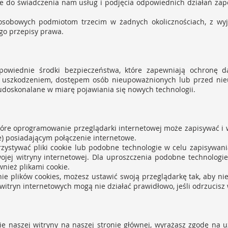
dne do świadczenia nam usług i podjęcia odpowiednich działań za
sobowych podmiotom trzecim w żadnych okolicznościach, z wyjąt
go przepisy prawa.
powiednie środki bezpieczeństwa, które zapewniają ochronę d
tą, uszkodzeniem, dostępem osób nieupoważnionych lub przed n
udoskonalane w miarę pojawiania się nowych technologii.
e, które oprogramowanie przeglądarki internetowej może zapisywać 
e) posiadającym połączenie internetowe.
ystywać pliki cookie lub podobne technologie w celu zapisywania
ej witryny internetowej. Dla uproszczenia podobne technologie, 
nież plikami cookie.
ie plików cookies, możesz ustawić swoją przeglądarkę tak, aby ni
witryn internetowych mogą nie działać prawidłowo, jeśli odrzucisz w
e naszej witryny na naszej stronie głównej, wyrażasz zgodę na 