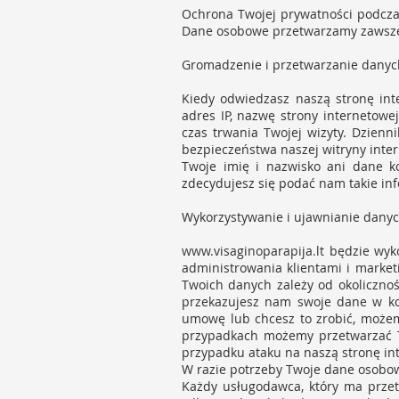
Ochrona Twojej prywatności podcza
Dane osobowe przetwarzamy zawsze
Gromadzenie i przetwarzanie dany
Kiedy odwiedzasz naszą stronę int
adres IP, nazwę strony internetowej
czas trwania Twojej wizyty. Dzienn
bezpieczeństwa naszej witryny inte
Twoje imię i nazwisko ani dane k
zdecydujesz się podać nam takie inf
Wykorzystywanie i ujawnianie dany
www.visaginoparapija.lt
będzie wyko
administrowania klientami i marke
Twoich danych zależy od okoliczno
przekazujesz nam swoje dane w kon
umowę lub chcesz to zrobić, możem
przypadkach możemy przetwarzać Tw
przypadku ataku na naszą stronę int
W razie potrzeby Twoje dane osobo
Każdy usługodawca, który ma prze