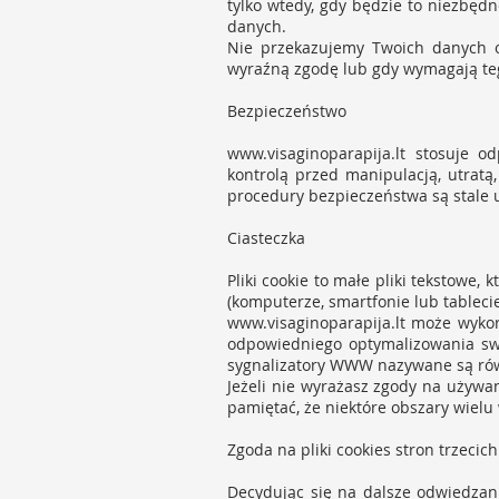
tylko wtedy, gdy będzie to niezbę
danych.
Nie przekazujemy Twoich danych o
wyraźną zgodę lub gdy wymagają te
Bezpieczeństwo
www.visaginoparapija.lt
stosuje od
kontrolą przed manipulacją, utra
procedury bezpieczeństwa są stale 
Ciasteczka
Pliki cookie to małe pliki tekstow
(komputerze, smartfonie lub tableci
www.visaginoparapija.lt
może wykorz
odpowiedniego optymalizowania swoj
sygnalizatory WWW nazywane są rów
Jeżeli nie wyrażasz zgody na używan
pamiętać, że niektóre obszary wielu 
Zgoda na pliki cookies stron trzecich
Decydując się na dalsze odwiedzani