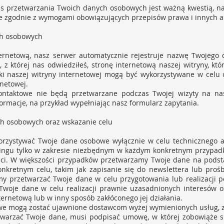
s przetwarzania Twoich danych osobowych jest ważną kwestią, n
 zgodnie z wymogami obowiązujących przepisów prawa i innych a
ch osobowych
ernetową, nasz serwer automatycznie rejestruje nazwę Twojego 
, z której nas odwiedziłeś, stronę internetową naszej witryny, któ
iki naszej witryny internetowej mogą być wykorzystywane w celu o
rnetowej.
ontaktowe nie będą przetwarzane podczas Twojej wizyty na nasz
ormacje, na przykład wypełniając nasz formularz zapytania.
ch osobowych oraz wskazanie celu
rzystywać Twoje dane osobowe wyłącznie w celu technicznego a
tingu tylko w zakresie niezbędnym w każdym konkretnym przypa
ści. W większości przypadków przetwarzamy Twoje dane na podsta
kretnym celu, takim jak zapisanie się do newslettera lub prośba
y przetwarzać Twoje dane w celu przygotowania lub realizacji
oje dane w celu realizacji prawnie uzasadnionych interesów o
ernetową lub w inny sposób zakłóconego jej działania.
we mogą zostać ujawnione dostawcom wyżej wymienionych usług, z
twarzać Twoje dane, musi podpisać umowę, w której zobowiąże s