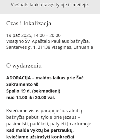
Viešpats laukia tavęs tyloje ir meilėje.
Czas i lokalizacja
19 paź 2025, 14:00 – 20:00
Visagino Šv. Apaštalo Pauliaus bažnyčia,
Santarvės g. 1, 31138 Visaginas, Lithuania
O wydarzeniu
ADORACIJA – maldos laikas prie Švč. 
Sakramento
 🕊️
Spalio 19 d. (sekmadienį)
nuo 14.00 iki 20.00 val.
Kviečiame visus parapijiečius ateiti į 
bažnyčią pabūti tyloje prie Jėzaus – 
pasimelsti, padėkoti, patylėti Jo artumoje.
Kad malda vyktų be pertraukų, 
kviečiame užsirašyti konkrečiai 