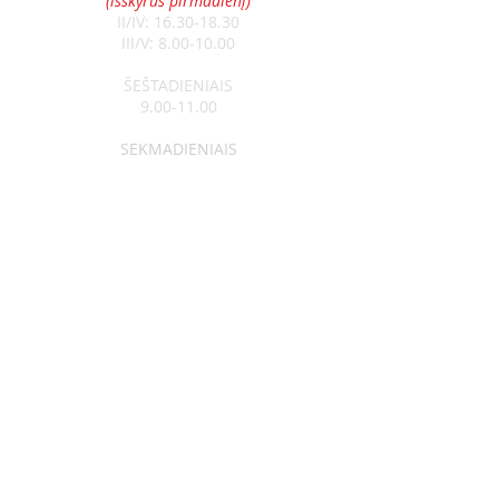
(išskyrus pirmadienį)
II/IV:
16.30-18.30
III/V:
8.00-10.00
ŠEŠTADIENIAIS
9.00-11.00
SEKMADIENIAIS
8.30-13.00
Klebonas:
kun. Raimundas Jurolaitis
Tel:
+370 626 52788
Vikaras:
kun. Edgar Šostak
Tel:
+370 614 64237
Visagino Šv. Apaštalo Pauliaus
parapija
Įm. kodas
291300550
a/s LT764010041700118014
Luminor Bank, AB