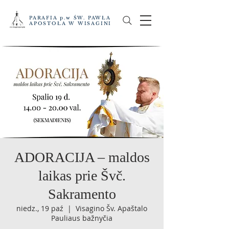
PARAFIA p.w ŚW. PAWŁA
APOSTOŁA W WISAGINI
ADORACIJA – maldos
laikas prie Švč.
Sakramento
niedz., 19 paź
  |  
Visagino Šv. Apaštalo
Pauliaus bažnyčia