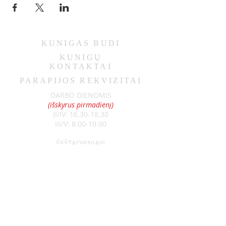
KUNIGAS
BUDI
KUNIGŲ
KONTAKTAI
PARAPIJOS REKVIZITAI
DARBO DIENOMIS
(išskyrus pirmadienį)
II/IV:
16.30-18.30
III/V:
8.00-10.00
ŠEŠTADIENIAIS
9.00-11.00
SEKMADIENIAIS
8.30-13.00
Klebonas:
kun. Raimundas Jurolaitis
Tel:
+370 626 52788