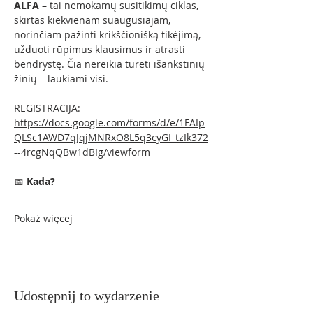
ALFA
 – tai nemokamų susitikimų ciklas, 
skirtas kiekvienam suaugusiajam, 
norinčiam pažinti krikščionišką tikėjimą, 
užduoti rūpimus klausimus ir atrasti 
bendrystę. Čia nereikia turėti išankstinių 
žinių – laukiami visi.
REGISTRACIJA:
https://docs.google.com/forms/d/e/1FAIp
QLSc1AWD7qJqjMNRxO8L5q3cyGI_tzIk372
--4rcgNqQBw1dBIg/viewform
📅 
Kada?
Pokaż więcej
Udostępnij to wydarzenie