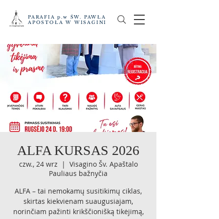
PARAFIA p.w ŚW. PAWŁA
APOSTOŁA W WISAGINI
ALFA KURSAS 2026
czw., 24 wrz
  |  
Visagino Šv. Apaštalo
Pauliaus bažnyčia
ALFA – tai nemokamų susitikimų ciklas,
skirtas kiekvienam suaugusiajam,
norinčiam pažinti krikščionišką tikėjimą,