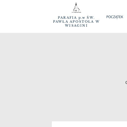
POCZĄTEK
PARAFIA p.w ŚW.
PAWŁA APOSTOŁA W
WISAGINI