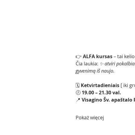
👉 
ALFA kursas
 – tai kel
Čia laukia: 
✨ atviri pokalbia
gyvenimą iš naujo.
🗓 
Ketvirtadieniais 
[ iki g
🕖 
19.00 – 21.30 val.
📍 
Visagino Šv. apaštalo
Pokaż więcej