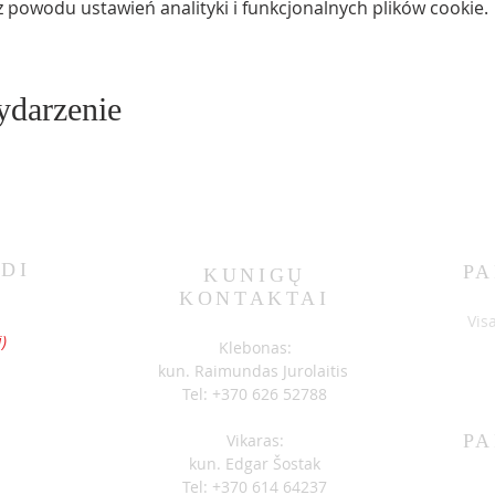
powodu ustawień analityki i funkcjonalnych plików cookie.
ydarzenie
DI
PA
KUNIGŲ
KONTAKTAI
S
Vis
)
Klebonas:
kun. Raimundas Jurolaitis
Tel: +370 626 52788
Vikaras:
PA
kun. Edgar Šostak
Tel: +370 614 64237