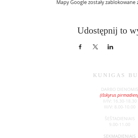
Mapy Google zostały zablokowane z 
Udostępnij to w
KUNIGAS
BU
DARBO DIENOMI
(išskyrus pirmadienį
II/IV: 16.30-18.30
III/V: 8.00-10.00
ŠEŠTADIENIAIS
9.00-11.00
SEKMADIENIAIS