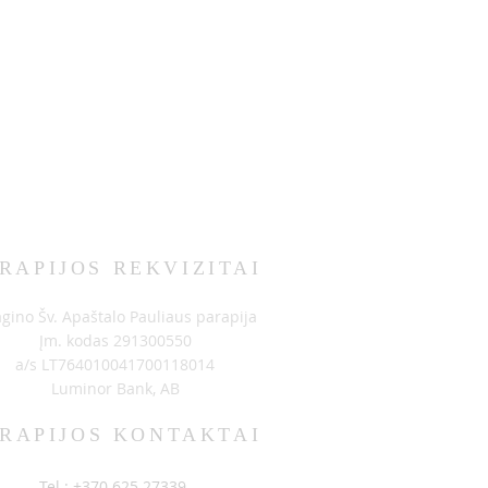
RAPIJOS REKVIZITAI
agino Šv. Apaštalo Pauliaus parapija
Įm. kodas 291300550
a/s LT764010041700118014
Luminor Bank, AB
RAPIJOS KONTAKTAI
Tel.: +370 625 27339