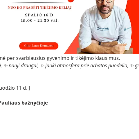
ionė per svarbiausius gyvenimo ir tikėjimo klausimus.
i, ✨ nauji draugai, ✨ jauki atmosfera prie arbatos puodelio, ✨ ga
ruodžio 11 d. ]
 Pauliaus bažnyčioje