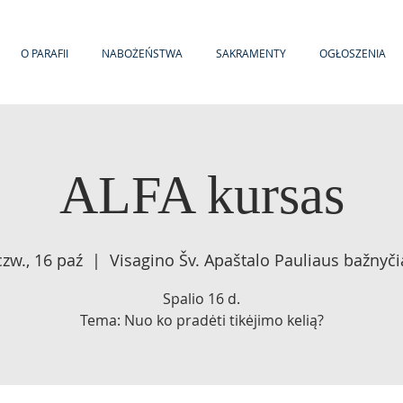
O PARAFII
NABOŻEŃSTWA
SAKRAMENTY
OGŁOSZENIA
ALFA kursas
czw., 16 paź
  |  
Visagino Šv. Apaštalo Pauliaus bažnyči
Spalio 16 d.
Tema: Nuo ko pradėti tikėjimo kelią?