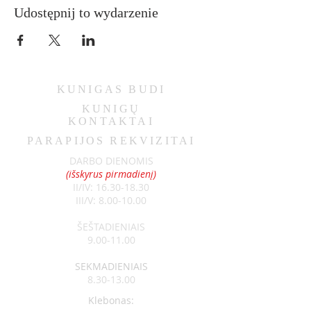
Udostępnij to wydarzenie
KUNIGAS
BUDI
KUNIGŲ
KONTAKTAI
PARAPIJOS REKVIZITAI
DARBO DIENOMIS
(išskyrus pirmadienį)
II/IV:
16.30-18.30
III/V:
8.00-10.00
ŠEŠTADIENIAIS
9.00-11.00
SEKMADIENIAIS
8.30-13.00
Klebonas: