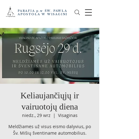
PARAFIA p.w ŚW. PAWŁA
APOSTOŁA W WISAGINI
Keliaujančiųjų ir
vairuotojų diena
niedz., 29 wrz
  |  
Visaginas
Meldžiamės už visus eismo dalyvius, po
Šv. Mišių šventiname automobilius.