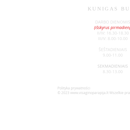
KUNIGAS
BU
DARBO DIENOMI
(išskyrus pirmadienį
II/IV: 16.30-18.30
III/V: 8.00-10.00
ŠEŠTADIENIAIS
9.00-11.00
SEKMADIENIAIS
8.30-13.00
Polityka prywatności
© 2023
www.visaginoparapija.lt
Wszelkie pr