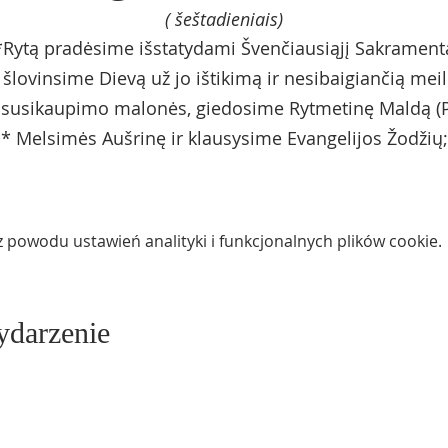
( šeštadieniais)
*Rytą pradėsime išstatydami Švenčiausiąjį Sakrament
r šlovinsime Dievą už jo ištikimą ir nesibaigiančią meil
 susikaupimo malonės, giedosime Rytmetinę Maldą (
* Melsimės Aušrinę ir klausysime Evangelijos Žodžių;
powodu ustawień analityki i funkcjonalnych plików cookie.
ydarzenie