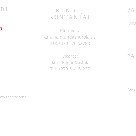
DI
PA
KUNIGŲ
KONTAKTAI
S
Vis
)
Klebonas:
kun. Raimundas Jurolaitis
Tel: +370 626 52788
Vikaras:
PA
kun. Edgar Šostak
Tel: +370 614 64237
Vis
awa zastrzeżone