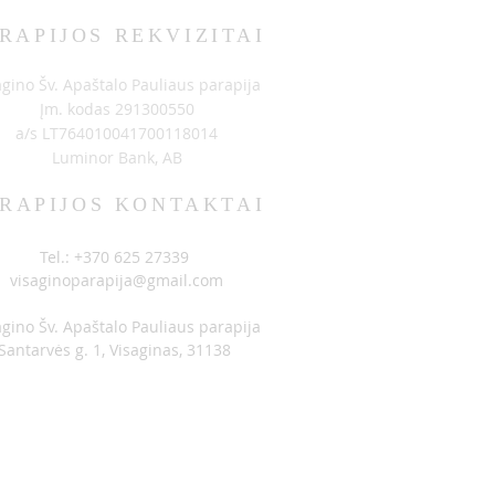
RAPIJOS REKVIZITAI
agino Šv. Apaštalo Pauliaus parapija
Įm. kodas 291300550
a/s LT764010041700118014
Luminor Bank, AB
RAPIJOS KONTAKTAI
Tel.: +370 625 27339
visaginoparapija@gmail.com
agino Šv. Apaštalo Pauliaus parapija
Santarvės g. 1, Visaginas, 31138