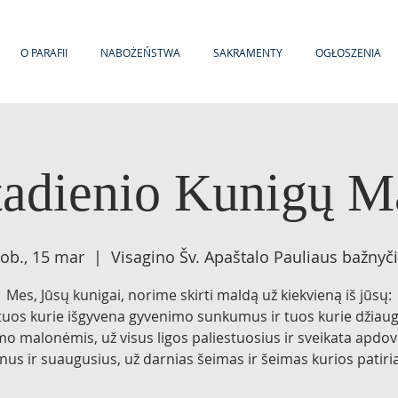
O PARAFII
NABOŻEŃSTWA
SAKRAMENTY
OGŁOSZENIA
tadienio Kunigų M
ob., 15 mar
  |  
Visagino Šv. Apaštalo Pauliaus bažnyč
Mes, Jūsų kunigai, norime skirti maldą už kiekvieną iš jūsų:
tuos kurie išgyvena gyvenimo sunkumus ir tuos kurie džiaug
o malonėmis, už visus ligos paliestuosius ir sveikata apdo
nus ir suaugusius, už darnias šeimas ir šeimas kurios patiria