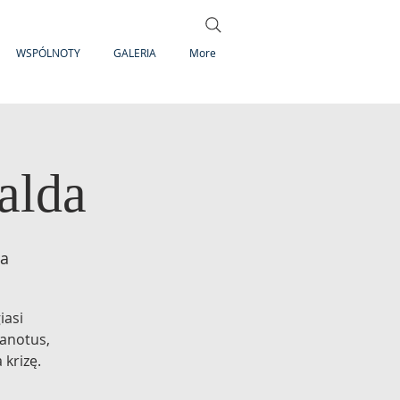
WSPÓLNOTY
GALERIA
More
alda
ia
iasi
vanotus,
 krizę.