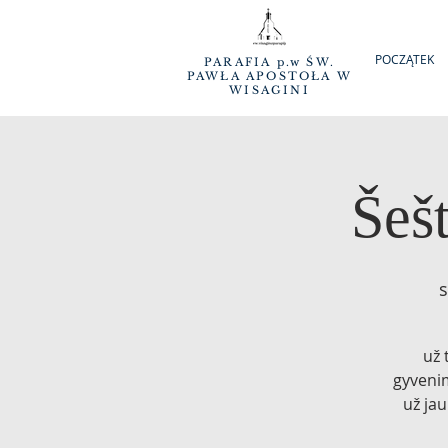
POCZĄTEK
PARAFIA p.w ŚW.
PAWŁA APOSTOŁA W
WISAGINI
Šeš
s
už 
gyvenim
už jau