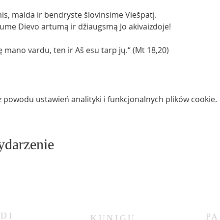
mis, malda ir bendryste šlovinsime Viešpatį.
tume Dievo artumą ir džiaugsmą Jo akivaizdoje!
ę mano vardu, ten ir Aš esu tarp jų.“ (Mt 18,20)
powodu ustawień analityki i funkcjonalnych plików cookie.
ydarzenie
DI
PA
KUNIGŲ