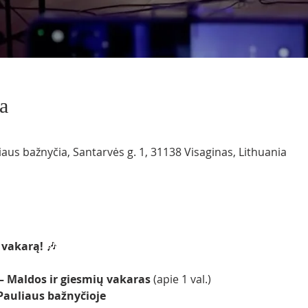
a
iaus bažnyčia, Santarvės g. 1, 31138 Visaginas, Lithuania
 vakarą!
 🎶
l. – Maldos ir giesmių vakaras
 (apie 1 val.)
 Pauliaus bažnyčioje