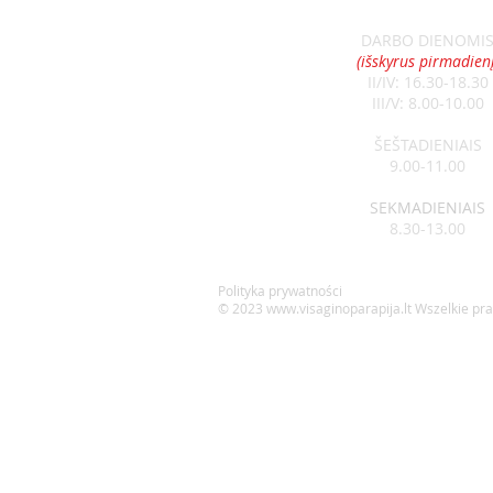
DARBO DIENOMI
(išskyrus pirmadienį
II/IV: 16.30-18.30
III/V: 8.00-10.00
ŠEŠTADIENIAIS
9.00-11.00
SEKMADIENIAIS
8.30-13.00
Polityka prywatności
© 2023
www.visaginoparapija.lt
Wszelkie pr