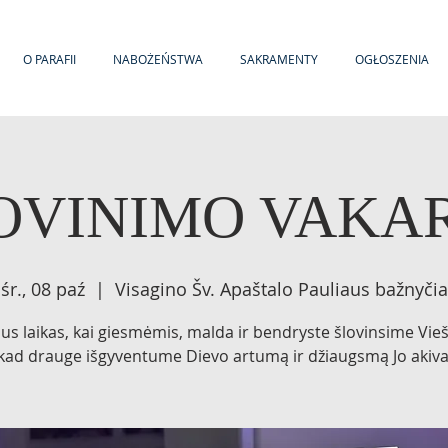
O PARAFII
NABOŻEŃSTWA
SAKRAMENTY
OGŁOSZENIA
OVINIMO VAKA
śr., 08 paź
  |  
Visagino Šv. Apaštalo Pauliaus bažnyčia
bus laikas, kai giesmėmis, malda ir bendryste šlovinsime Vieš
 kad drauge išgyventume Dievo artumą ir džiaugsmą Jo akiva