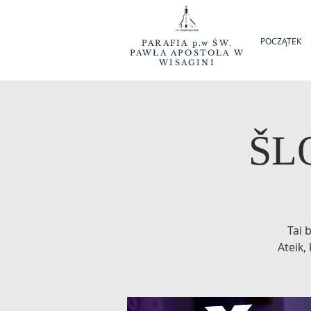
POCZĄTEK
PARAFIA p.w ŚW.
PAWŁA APOSTOŁA W
WISAGINI
ŠL
Tai 
Ateik,