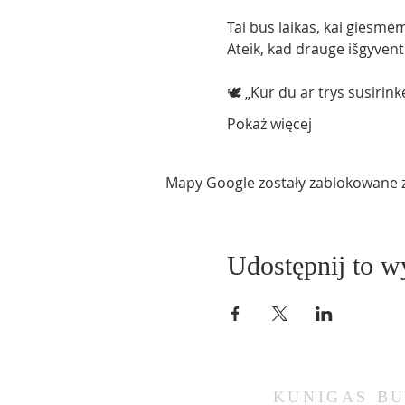
Tai bus laikas, kai giesmė
Ateik, kad drauge išgyven
🕊 „Kur du ar trys susirink
Pokaż więcej
Mapy Google zostały zablokowane z 
Udostępnij to w
KUNIGAS
BU