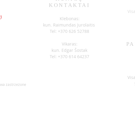
KONTAKTAI
S
Vis
)
Klebonas:
kun. Raimundas Jurolaitis
Tel: +370 626 52788
Vikaras:
PA
kun. Edgar Šostak
Tel: +370 614 64237
Vis
awa zastrzeżone