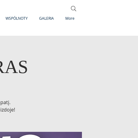
WSPÓLNOTY
GALERIA
More
RAS
patį.
izdoje!