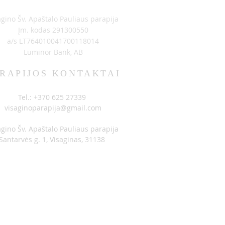
agino Šv. Apaštalo Pauliaus parapija
Įm. kodas 291300550
a/s LT764010041700118014
Luminor Bank, AB
RAPIJOS KONTAKTAI
Tel.: +370 625 27339
visaginoparapija@gmail.com
agino Šv. Apaštalo Pauliaus parapija
Santarvės g. 1, Visaginas, 31138